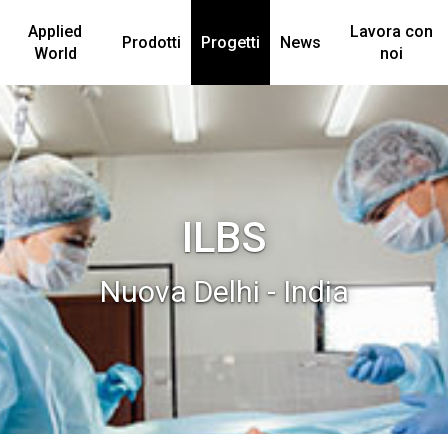
Applied
Lavora con
Prodotti
Progetti
News
World
noi
ILBS
Nuova Delhi - India