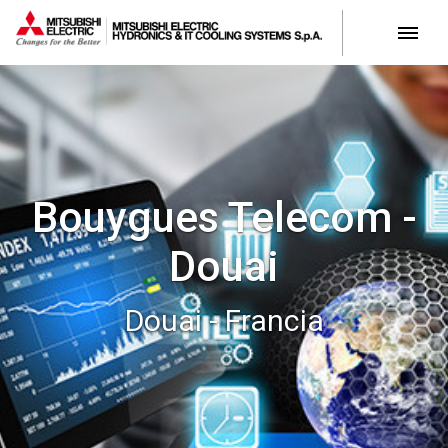
Bouygues Telecom -
Douai
Douai - Francia