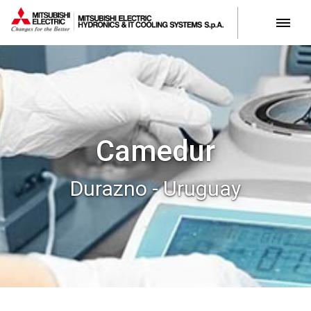
Camedur
Durazno - Uruguay